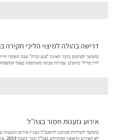
דרישה בהולה למיצוי הליכי חקירה ב
בהמשך לפרסום בדבר תאונת “פגע וברח” שבה הופקרו חייו
לדין פלילי בהקדם. עמותת טבקה משתתפת בצער המשפחה
אירוע גזענות חמור בצה”ל
לא האירוע הראשון המתרחש בצה”ל וכבר בשנת 2019, אירע אירוע דומה שבעקבות פניית עמותת טבקה הוביל לפיטורין של הקצין (ניתן לראות במסמך המצורף כאן). טבקה תמשיך […]