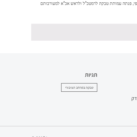
לפי לוחם ממוצא אתיופי, פנתה עמותת טבקה לרמטכ”ל ולראש אכ”א למעורבותם
תגיות
טבקה במרחב הציבורי
דק