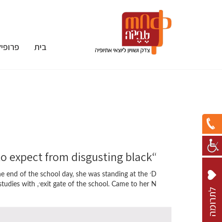
בית
פרופיל
“Nothing to expect from disgusting black”
D׳  end of the school day, she was standing at the
exit gate of the school. Came to her N׳, the mother of one of the girls who studies with […]
ל
ת
ר
ו
מ
ה