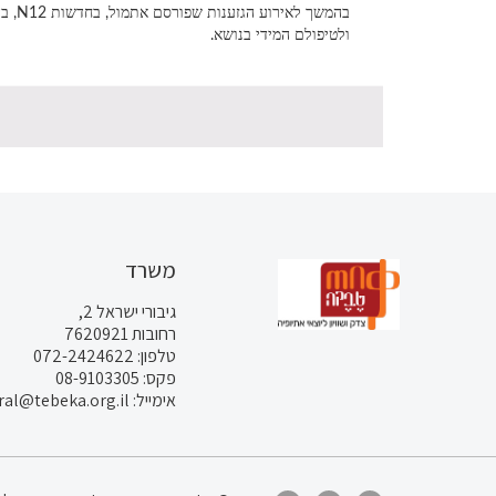
בהמש
ולטיפולם המידי בנושא.
משרד
גיבורי ישראל 2,
רחובות 7620921
טלפון: 072-2424622
פקס: 08-9103305
אימייל: general@tebeka.org.il