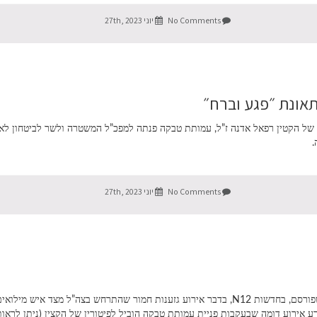
No Comments
יוני 27th, 2023
תאונת ״פגע וברח״
 של הקטין רפאל אדנה ז”ל, עמותת טבקה פנתה למפכ”ל המשטרה ולשר לביטחון לא
.
No Comments
יוני 27th, 2023
בהמשך לשליחת מכתבנו לרמטכ”ל בעניין אירוע הגזענות שפורסם, בחדשות N12, בדבר אירוע גזענות חמ