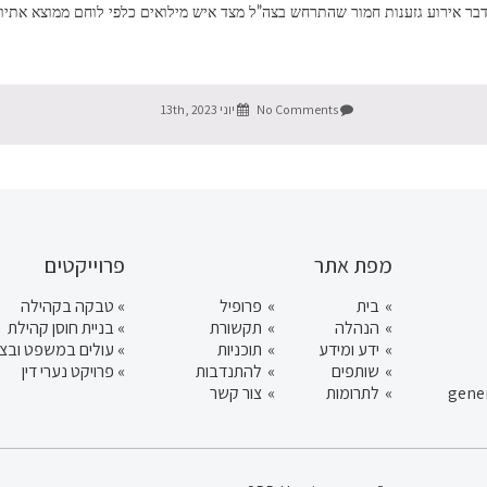
ך לאירוע הגזענות שפורסם אתמול, בחדשות N12, בדבר אירוע גזענות חמור שהתרחש בצה”ל מצד איש מילואים כ
No Comments
יוני 13th, 2023
מפת אתר
פרוייקטים
בית
פרופיל
»
טבקה בקהילה
הנהלה
תקשורת
»
בניית חוסן קהילת
ידע ומידע
תוכניות
»
עולים במשפט ובצ
שותפים
להתנדבות
»
פרויקט נערי דין
לתרומות
צור קשר