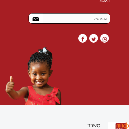
האמת
משרד