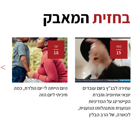
בחזית
המאבק
מאי
יוני
18
15
עתירה לבג”ץ בשם עובדים
היום הייתה לי יום הולדת, כמה
טק
יוצאי אתיופיה וחברת
חיכיתי ליום הזה
לסט
הקייטרינג על המדיניות
הגזענית והתנהלותו הגזענית,
מית
לכאורה, של הרב הבלין