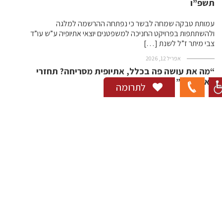
תשפ”ו
עמותת טבקה שמחה לבשר כי נפתחה ההרשמה למלגה
ולהשתתפות בפרויקט החניכה למשפטנים יוצאי אתיופיה ע”ש עו”ד
צבי מיתר ז”ל לשנת […]
אפריל 12, 2026
“מה את עושה פה בכלל, אתיופית מסריחה? תחזרי
לאתיופיה”
לתרומה
נכנסתי לחנות בגדים כדי לעשות קנייה פשוטה. לא משהו חריג. יום
רגיל, צורך רגיל, רגע קטן של חיים רגילים. רציתי […]
פברואר 5, 2026
אחרי כל מה שנתתי למדינה, לא האמנתי שאשמע
דבר כזה
בן 21, חייל משוחרר ממוצא אתיופי, פנה לטבקה לאחר שחווה אירוע
גזעני ומשפיל במהלך עבודתו בתחנת דלק, זמן קצר לאחר […]
דצמבר 29, 2025