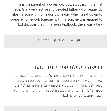
G is the parent of a 6-year-old boy, studying in the first
grade. G is a very active and devoted father who frequently
helps his son with homework. One day, when G sat down to
prepare homework together with his son, he was amazed to
discover that in his son’s textbook, there was a task […]
No Comments
יוני 6th, 2024
דרישה לפסילת ספר לימוד גזעני
ג’ הינו הורה לילד בן 6, הלומד בכיתה א’. ג’ הינו אב פעיל ומסור ביותר
ששוקד על שיעורי הבית באופן תדיר עם בנו הקטן. באחת הימים
כש-ג’ ישב להכין יחד עם בנו את שיעורי הבית הוא נדהם לגלות, כי
בספר הלימוד של בנו קיימת משימה של מתיחת קן בין תמונה לתיאור
ושם הופיע, כיתוב המילה […]