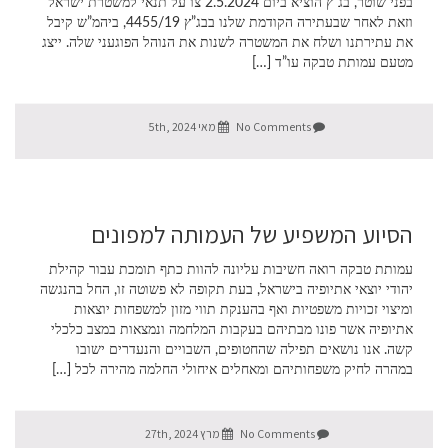
בפני שוטר, בג”ץ הוציא ביום 2.5.2024 צו על תנאי למשטרת ישראל
וזאת לאחר שבעתירה הקודמת שלנו בבג”ץ 4455/19, ביהמ”ש קיבל
את עתירתנו ושלח את המשטרה לשנות את הנוהל הפוגעני שלה. ייצג
מטעם עמותת טבקה עו”ד […]
No Comments
מאי 5th, 2024
הסיוע המשפיע של העמותה למפונים
עמותת טבקה רואה חשיבות עליונה להוות כתף תומכת עבור קהילת
יהודי יוצאי אתיופיה בישראל, בעת תקופה לא פשוטה זו, החל בהנגשה
ומיצוי זכויות משפטיות ואף בהענקת תווי מזון למשפחות יוצאות
אתיופיה אשר פונו מבתיהם בעקבות המלחמה ונמצאות במצב כלכלי
קשה. אנו נושאים תפילה שהחטופים, השבויים והנעדרים ישובו
במהרה לחיק משפחותיהם ומאחלים איחולי החלמה מהירה לכל […]
No Comments
מרץ 27th, 2024