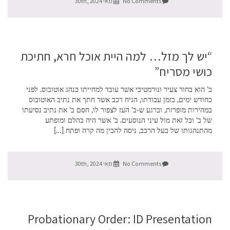
No Comments
מאי 30th, 2024
“יש לך מזל… למה היית אוכל חרא, חתיכת
כושי מסריח”
ב’ הוא בחור צעיר ונורמטיבי אשר עובד למחייתו כנהג אוטובוס. לפני
כחודש ימים, בזמן עבודתו, הגיח רכב אשר חתך את נתיב האוטובוס
במהירות מופרזת, וברגע ש-ב’ העז לצפור לו, חסם ב’ את נתיב נסיעתו
של ב’ וכל זאת מול עיני הנוסעים. ב’ אשר היה בהלם ומופתע
מהתנהגותו של בעל הרכב, ניסה להבין מה קרה ופתח […]
No Comments
מאי 30th, 2024
Probationary Order: ID Presentation