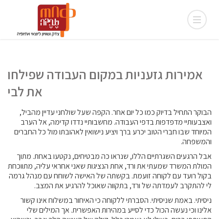
אמירות גזעניות במקום העבודה שפילחו
את לבי
הבוקר התחיל בדיוק כמו כל יום אחר. הקפה שעל שולחני עדיין מהביל,
ואצבעותיי מדפדפות בדפי העבודה. מחשבותיי נדדו קדימה, אל הערב
המיוחד שבו חברי הטוב יכרע ברך ויציע נישואין לאהובתו מול כל החברים
והמשפחה.
אבל הרגעים השגרתיים הללו, שנראו כה מבטיחים, נקטעו באחת. מתוך
המולת המשרד שמעתי את ורד, אחת הנציגות שאני אחראי עליה, מתווכחת
בקול רועד עם לקוחה זועמת. בקשתה של האישה לשוחח עם מנהל גרמה
לי להתקרב לעמדתה של ורד, בתקווה שאוכל להרגיע את המצב.
ניסיתי. באמת שניסיתי. הסברתי ללקוחה כי האיחור במשלוח אינו קשור
אלינו וכי נעשה הכול כדי לסייע במהירות האפשרית. אך המילים שלי