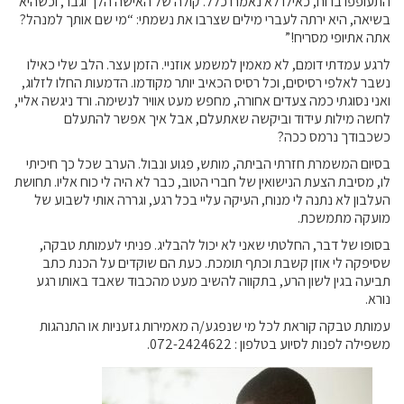
התעופפו ברוח, כאילו לא נאמרו כלל. קולה של האישה הלך וגבר, וכשהיא
בשיאה, היא ירתה לעברי מילים שצרבו את נשמתי: “מי שם אותך למנהל?
אתה אתיופי מסריח!”
לרגע עמדתי דומם, לא מאמין למשמע אוזניי. הזמן עצר. הלב שלי כאילו
נשבר לאלפי רסיסים, וכל רסיס הכאיב יותר מקודמו. הדמעות החלו לזלוג,
ואני נסוגתי כמה צעדים אחורה, מחפש מעט אוויר לנשימה. ורד ניגשה אליי,
לחשה מילות עידוד וביקשה שאתעלם, אבל איך אפשר להתעלם
כשכבודך נרמס ככה?
בסיום המשמרת חזרתי הביתה, מותש, פגוע ונבול. הערב שכל כך חיכיתי
לו, מסיבת הצעת הנישואין של חברי הטוב, כבר לא היה לי כוח אליו. תחושת
העלבון לא נתנה לי מנוח, העיקה עליי בכל רגע, וגררה אותי לשבוע של
מועקה מתמשכת.
בסופו של דבר, החלטתי שאני לא יכול להבליג. פניתי לעמותת טבקה,
שסיפקה לי אוזן קשבת וכתף תומכת. כעת הם שוקדים על הכנת כתב
תביעה בגין לשון הרע, בתקווה להשיב מעט מהכבוד שאבד באותו רגע
נורא.
עמותת טבקה קוראת לכל מי שנפגע/ה מאמירות גזעניות או התנהגות
משפילה לפנות לסיוע בטלפון : 072-2424622.