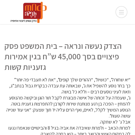
הצדק נעשה ונראה – בית המשפט פסק
פיצויים בסך 45,000 ש”ח בגין אמירות
גזעניות קשות
“יא שחורה”, “כושית”, “ההורים שלך קופים”, “את לא תעבדי פה יותר”
כך בחר נוסע להשפיל את ג’, שבאותה עת עבדה כבקרית גבול בנתב”ג,
וזאת לעיני נוסעים רבים – וללא כל בושה.
ג’, שעמדה על זכותה של אישה מבוגרת לקבל תור הוגן וביקשה מהנוסע
להמתין – הפכה בן רגע מנותנת שירות לקורבן להתפרצות גזענית בוטה.
הנוסע המשיך לקלל, לאיים, ואף הרים עליה יד תוך שצעק: “אני עוד שנייה
עושה טעות”.
אבל ג’ לא שתקה.
למרות הכאב – ולמרות שאיבדה את אביה בגיל 8 והביטויים שנאמרו נגעו
לה במקום האישי והכואב ביותר – היא בחרה להיאבק.