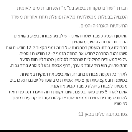
חברת “שח”ם מקורות ביצוע בע”מ” היא חברת מים לאומית
המצויה בבעלות ממשלתית מלאה ופועלת תחת אחריות משרד
התשתיות האנרגיה והמים.
סולומון הועסק כעובד שטח והוא נדרש לבצע עבודות ביצוע בקווי מים
הכרוכות בעבודה פיסית ומאומצת.
בתחילת עבודתו הועסק במתכונת של חוזה זמני הקצוב ל-12 חודשים ועם
סיומו נהגה החברה לחדש את החוזה הזמני ל- 12 חודשים נוספים.
על פי המשובים המילוליים שנמסרו לסולומון ממנהליו וחוות הדעת
התקופתיות, הוא היה עובד מוערך, חרוץ אכפתי ובעל מוסר עבודה גבוה.
לאורך כל תקופת עבודתו בחברה, הוא ביצע את תפקידו במסירות
במיומנות ובמקצועיות תוך ציפייה אמיתית כי בסופו של יום גם הוא כרבים
מעמיתיו לעבודה, ייקלט כעובד קבוע מן המניין.
אולם לאחר 5 שנים פוטר בטענת סיום תקופת חוזה והיעדר תקן פנוי וזאת
למרות שעובדים שאינם ממוצא אתיופי נקלטו כעובדים קבועים בסמוך
לפיטוריו.
צפו בכתבה עלינו בכאן 11: