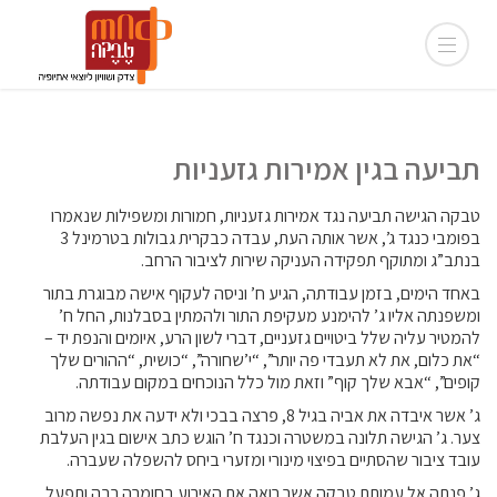
תביעה בגין אמירות גזעניות
טבקה הגישה תביעה נגד אמירות גזעניות, חמורות ומשפילות שנאמרו
בפומבי כנגד ג’, אשר אותה העת, עבדה כבקרית גבולות בטרמינל 3
בנתב”ג ומתוקף תפקידה העניקה שירות לציבור הרחב.
באחד הימים, בזמן עבודתה, הגיע ח’ וניסה לעקוף אישה מבוגרת בתור
ומשפנתה אליו ג’ להימנע מעקיפת התור ולהמתין בסבלנות, החל ח’
להמטיר עליה שלל ביטויים גזעניים, דברי לשון הרע, איומים והנפת יד –
“את כלום, את לא תעבדי פה יותר”, “י’שחורה”, “כושית, “ההורים שלך
קופים”, “אבא שלך קוף” וזאת מול כלל הנוכחים במקום עבודתה.
ג’ אשר איבדה את אביה בגיל 8, פרצה בבכי ולא ידעה את נפשה מרוב
צער. ג’ הגישה תלונה במשטרה וכנגד ח’ הוגש כתב אישום בגין העלבת
עובד ציבור שהסתיים בפיצוי מינורי ומזערי ביחס להשפלה שעברה.
ג’ פנתה אל עמותת טבקה אשר רואה את האירוע בחומרה רבה ותפעל