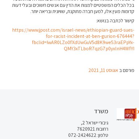
בכל הכלים המשפטיים למצות את הדין עם אנשים חשוכים ובעלי דעות
קדומות מעין אלו, למען חברה מתוקנת, שוויונית ובריאה יותר.
קישור לכתבה בנושא:
https://www.jpost.com/israel-news/ethiopian-guard-sues-
for-racist-incident-at-ben-gurion-676444?
fbclid=IwAR0LZo0fXdUwGuV5d8K9we53raEPpYx-
QMY3xTLboR7qzG7p0yxlnH4WfYI
פורסם ב
אוגוסט 11, 2021
משרד
גיבורי ישראל 2,
רחובות 7620921
טלפון: 072-2424622