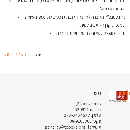
מנכ”ל חברת בי. וי. אר טכנולוגיות, חברת אופיר טורס, וחברת אמריקן
אקספרס טרוול.
כיהן כמנכ”ל החברה לאיתור והשבתת נכסים של נספי השואה
וכמנכ”ל קרן תל אביב לפיתוח
חבר המועצה לשלום לביטחון ויוזמת ז’נבה
פורסם ב
מאי 17, 2018
משרד
גיבורי ישראל 2,
רחובות 7620921
טלפון: 072-2424622
פקס: 08-9103305
אימייל: general@tebeka.org.il